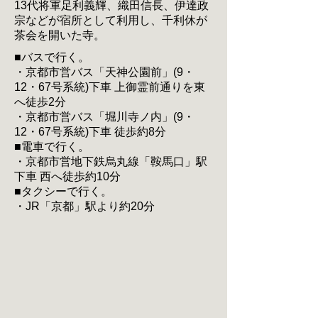
13代将軍足利義輝、織田信長、伊達政
宗などが宿所として利用し、千利休が
茶会を開いた寺。
■バスで行く。
・京都市営バス「天神公園前」(9・
12・67号系統)下車 上御霊前通りを東
へ徒歩2分
・京都市営バス「堀川寺ノ内」(9・
12・67号系統)下車 徒歩約8分
■電車で行く。
・京都市営地下鉄烏丸線「鞍馬口」駅
下車 西へ徒歩約10分
■タクシーで行く。
・JR「京都」駅より約20分