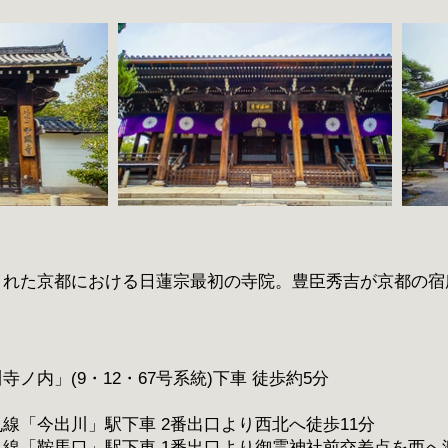
された京都における日蓮宗最初の寺院。豊臣秀吉が京都の宿
ノ内」(9・12・67号系統)下車 徒歩約5分
線「今出川」駅下車 2番出口より西北へ徒歩11分
線「鞍馬口」駅下車 1番出口より御霊神社前交差点を西へ